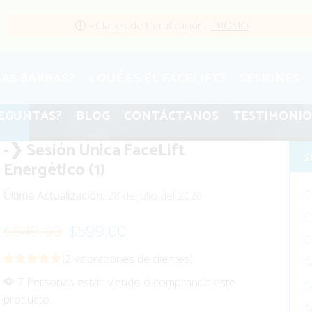
- Clases de Certificación
PROMO
LAS BARRAS?
¿ QUÉ ES EL FACELIFT?
SESIONES
.
EGUNTAS?
BLOG
CONTÁCTANOS
TESTIMONIO
-❯ Sesión Unica FaceLift
S
Energético (1)
C
Última Actualización:
28 de julio del 2026
C
Original
Current
$
849.00
$
599.00
C
price
price
(
2
valoraciones de clientes)
S
was:
is:
7 Personas están viendo ó comprando este
S
producto.
$849.00.
$599.00.
S