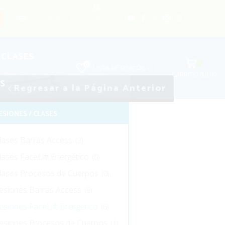
Acceso
- Sesiones de Barras
PROMO
Suscribete
VIP
CLASES
0
0
LISTA DE DESEOS !
CARRITO
$
0.00
S
Regresar a la Página Anterior
ESIONES / CLASES
lases Barras Access
(2)
lases FaceLift Energético
(0)
lases Procesos de Cuerpos
(0)
esiones Barras Access
(9)
esiones FaceLift Energético
(6)
esiones Procesos de Cuerpos
(1)