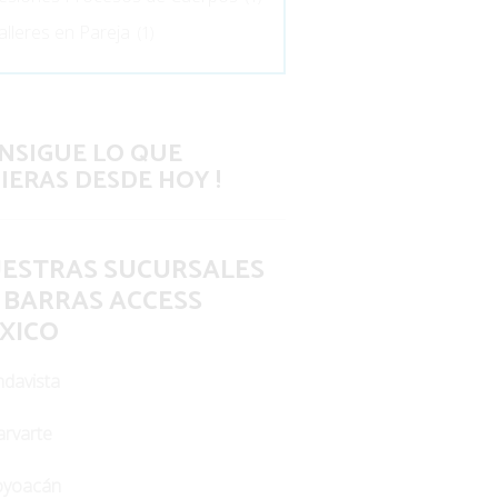
alleres en Pareja
(1)
NSIGUE LO QUE
IERAS DESDE HOY !
ESTRAS SUCURSALES
 BARRAS ACCESS
XICO
ndavista
rvarte
oyoacán