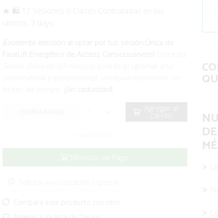
🔥 🛍️ 17 Sesiones o Clases Contratadas en los
T
ultimos: 3 days
¡Excelente elección al optar por tus sesión Única de
FaceLift Energético de Access Consciousness!
Con esta
CO
Sesión Única de 60 minutos
, podrás programar a tu
QU
conveniencia y experimentar un rejuvenecimiento sin
límites de tiempo.
¡Sin caducidad!
Agregar al
NU
carrito
-❯
DE
Sesión
CONOCE LOS:
Unica
MÉ
FaceLift
Métodos de Pago
Energético
⮞ Li
(1)
Solicita una Cotización Especial
quantity
⮞ Na
Compara este producto con otro...
⮞ C
Agregar a mi lista de Deseos