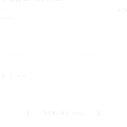
⮞ De
SKU:
FAC-1ses
Categoría:
Sesiones Barras Access
Tags:
Antienvejecimiento energético
,
Belleza y bienestar facial
,
Bienestar y rejuvenecimiento
,
Facelift con Barras de Access
,
Facelift Energético Access Consciousness
,
Facelift para relajación y belleza
,
Facelift sin cirugía
,
Reducción de arrugas sin químicos
,
Rejuvenecimiento con Access Consciousness
,
Rejuvenecimiento facial natural
,
Sesiones de Facelift Energético
,
Sesiones para piel radiante
,
Técnica energética para rejuvenecer
,
Terapia de rejuvenecimiento facial
,
Terapia energética para el rostro
,
Terapia facial natural
,
Tratamiento facial para bienestar
,
Tratamientos faciales energéticos
.
❮-------- MENÚ DESLIZABLE -------❯