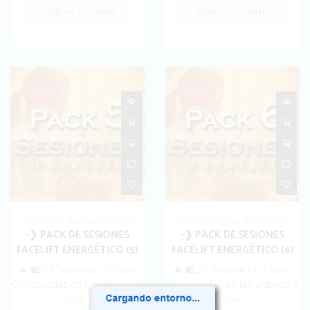
AGREGAR AL CARRITO
AGREGAR AL CARRITO
OFERTA
OFERTA
Sesiones Barras Access
Sesiones Barras Access
-❯ PACK DE SESIONES
-❯ PACK DE SESIONES
FACELIFT ENERGÉTICO (5)
FACELIFT ENERGÉTICO (6)
🔥 🛍️ 17 Sesiones o Clases
🔥 🛍️ 27 Sesiones o Clases
Contratadas en los ultimos: 3
Contratadas en los ultimos: 3
Días
Días