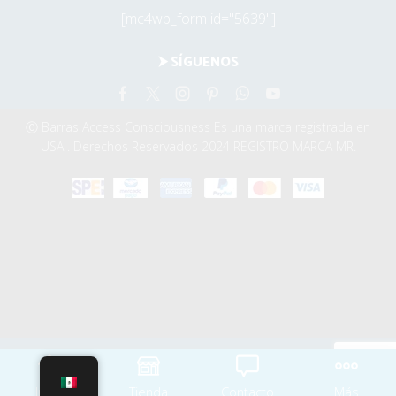
[mc4wp_form id="5639"]
⮞ SÍGUENOS
Facebook
Twitter
Instagram
Pinterest
Whatsapp
Youtube
Ⓒ Barras Access Consciousness Es una marca registrada en
USA . Derechos Reservados 2024 REGISTRO MARCA MR.
Inicio
Tienda
Contacto
Más