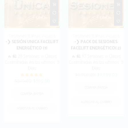
Sesiones Barras Access
Sesiones Barras Access
-❯ SESIÓN UNICA FACELIFT
-❯ PACK DE SESIONES
ENERGÉTICO (1)
FACELIFT ENERGÉTICO( 2)
🔥 🛍️ 28 Sesiones o Clases
🔥 🛍️ 17 Sesiones o Clases
Contratadas en los ultimos: 3
Contratadas en los ultimos: 3
Días
Días
Original
Curre
$
1,700.00
$
1,199.00
Original
Current
price
price
$
849.00
$
599.00
price
price
was:
is:
COMPRA RÁPIDA
was:
is:
$1,700.00.
$1,19
COMPRA RÁPIDA
$849.00.
$599.00.
AGREGAR AL CARRITO
AGREGAR AL CARRITO