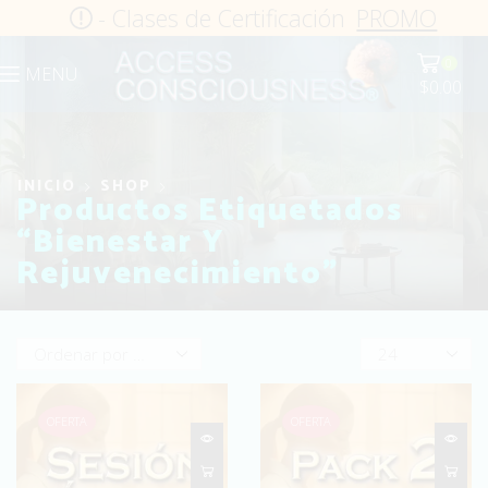
- Clases de Certificación
PROMO
0
MENU
$
0.00
INICIO
SHOP
Productos Etiquetados
“Bienestar Y
Rejuvenecimiento”
Products
per
page
OFERTA
OFERTA