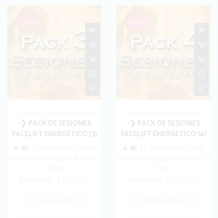
OFERTA
OFERTA
Sesiones Barras Access
Sesiones Barras Access
-❯ PACK DE SESIONES
-❯ PACK DE SESIONES
FACELIFT ENERGÉTICO (3)
FACELIFT ENERGÉTICO (4)
🔥 🛍️ 19 Sesiones o Clases
🔥 🛍️ 15 Sesiones o Clases
Contratadas en los ultimos: 3
Contratadas en los ultimos: 3
Días
Días
Original
Current
Original
Curre
$
2,299.00
$
1,699.00
$
2,800.00
$
2,199.00
price
price
price
price
was:
is:
was:
is:
COMPRA RÁPIDA
COMPRA RÁPIDA
$2,299.00.
$1,699.00.
$2,800.00.
$2,19