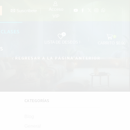
Acceso
Suscribete
- Sesiones de Barras
PROMO
VIP
CLASES
0
0
LISTA DE DESEOS !
CARRITO
$
0.00
S
REGRESAR A LA PÁGINA ANTERIOR
CATEGORÍAS
Blog
General