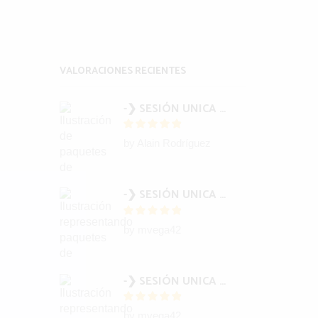
omento,
VALORACIONES RECIENTES
tico y
 las
-❯ SESIÓN UNICA FACELIFT ENERGÉTICO (1)
by Alain Rodríguez
de
-❯ SESIÓN UNICA BARRAS ACCESS (1) (COPIA)
ión
by mvega42
ca
-❯ SESIÓN UNICA BARRAS ACCESS (1) (COPIA)
by mvega42