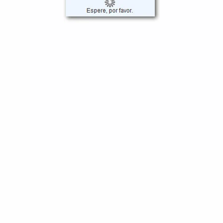
ss:
Aprende a utilizar preguntas y afirmaciones que intensifican
unda.
mpartirás tus experiencias, recibirás tu certificado y te unirás a u
ario da click AQUÍ para solicitarlo GRATIS
e Aprenderás en Esta Clase Transformadora
s a usar las Barras de Access con destreza y confianza. Pero es
nal de la clase, no solo tengas la certificación, sino que te sie
s a nivel profesional pues tu ya fuiste Sanado y estas ahora Des
iende el trasfondo de esta técnica y cómo fue diseñada para m