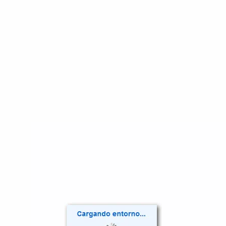
árate para Experimentar un Cambio Inolvidable
nica; es una experiencia de transformación. Desde el primer m
 Energético Personal, sentirás cómo cada momento se vuelve prác
 no solo comprenderás la teoría, sino que vivirás los cambios que
:
Barras:
Conoce el porqué de cada punto y cómo cada uno pue
iza una sesión completa, desde la preparación hasta la relajac
go da una, experimentando ambos lados del proceso. La prácti
.