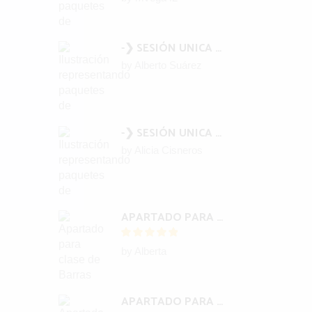
 los
-❯ SESIÓN UNICA BARRAS ACCESS (1) (COPIA)
na
by Alberto Suárez
-❯ SESIÓN UNICA BARRAS ACCESS (1) (COPIA)
by Alicia Cisneros
o no es
ntas
APARTADO PARA CLASE OFICIAL Y CERTIFICACIÓN INTERNACIONAL BARRAS
pierto!.
by Alberta
ejorar
APARTADO PARA CLASE OFICIAL Y CERTIFICACIÓN INTERNACIONAL BARRAS