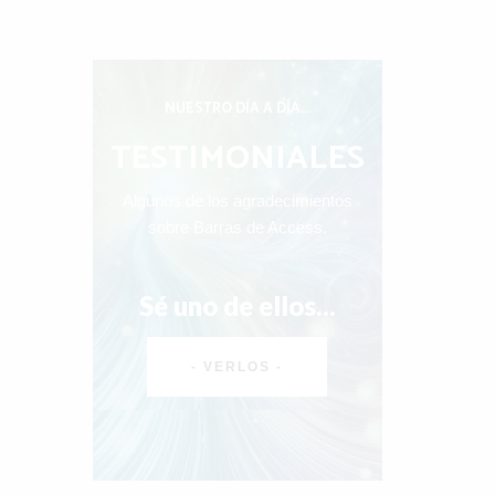
INA
ODO
NUESTRO DÍA A DÍA...
TESTIMONIALES
Algunos de los agradecimientos
como un
sobre Barras de Access.
Sé uno de ellos...
.
- VERLOS -
!”**