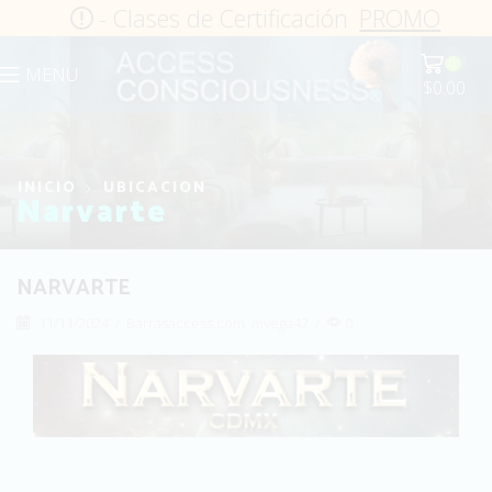
- Clases de Certificación
PROMO
0
MENU
$
0.00
INICIO
UBICACION
Narvarte
NARVARTE
11/11/2024
/
Barrasaccess.com
mvega42
/
0
.