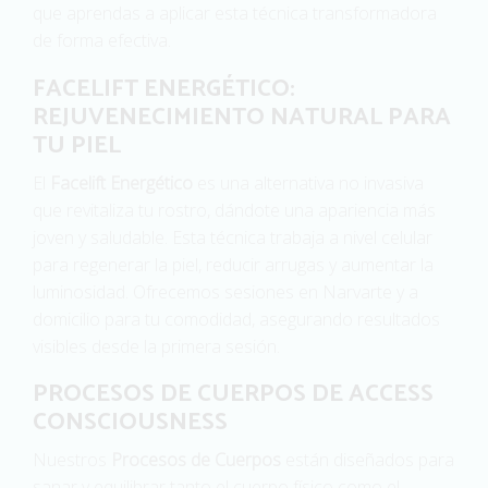
que aprendas a aplicar esta técnica transformadora
de forma efectiva.
FACELIFT ENERGÉTICO:
REJUVENECIMIENTO NATURAL PARA
TU PIEL
El
Facelift Energético
es una alternativa no invasiva
que revitaliza tu rostro, dándote una apariencia más
joven y saludable. Esta técnica trabaja a nivel celular
para regenerar la piel, reducir arrugas y aumentar la
luminosidad. Ofrecemos sesiones en Narvarte y a
domicilio para tu comodidad, asegurando resultados
visibles desde la primera sesión.
PROCESOS DE CUERPOS DE ACCESS
CONSCIOUSNESS
Nuestros
Procesos de Cuerpos
están diseñados para
sanar y equilibrar tanto el cuerpo físico como el