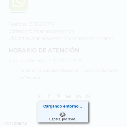
Teléfono:
5545218978
Correo:
info@barrasaccess.com
URL:
https://barrasaccess.com/locaciones/narvarte/
HORARIO DE ATENCIÓN
Lunes a Domingo: 9:00 AM – 7:00 PM
Tenemos Sucursales Físicas en Lindavista, Narvarte
y Coyoacán.
CATEGORÍAS