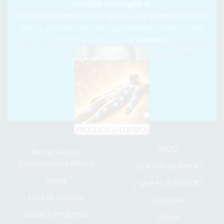
✨
increíble sin cirugía!
🌟
VIDA, aliviando tu pasado y permitiéndote fluir con
en distintas áreas del cuerpo, facilitando la liberación de
Este tratamiento no solo aporta una apariencia joven,
claridad y alegría.
¡Cambia tu vida ahora! ¿Qué más es
traumas físicos y emocionales acumulados.
fresca y revitalizada, sino que también produce una
Posible?
🌟
profunda sensación de
bienestar.
Cada sesión se adapta a las necesidades del paciente,
previa evaluación completa de su energía. 🌟
⮞ Somos Humanos, desde niños nos crean y creamos
bloqueos, Nosotros te los Quitamos... y NO es petulancia.
⌚
LABORAMOS PARA TÍ DE LUNES A DOMINGO DE
8:30AM A 7:00PM
⮞ MENÚ EXTRA
INICIO
Barras Access
Consciousness México
¿ Qué son las Barras?
Tienda
¿ Qué es el FaceLift?
Lista de Deseos
Sesiones
Dudas y Preguntas
Clases