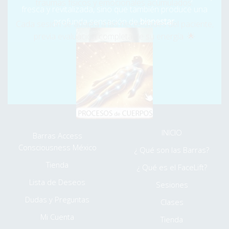
claridad y alegría.
¡Cambia tu vida ahora! ¿Qué más es
traumas físicos y emocionales acumulados.
fresca y revitalizada, sino que también produce una
Posible?
🌟
profunda sensación de
bienestar.
Cada sesión se adapta a las necesidades del paciente,
previa evaluación completa de su energía. 🌟
⮞ Somos Humanos, desde niños nos crean y creamos
bloqueos, Nosotros te los Quitamos... y NO es petulancia.
⌚
LABORAMOS PARA TÍ DE LUNES A DOMINGO DE
8:30AM A 7:00PM
⮞ MENÚ EXTRA
INICIO
Barras Access
Consciousness México
¿ Qué son las Barras?
Tienda
¿ Qué es el FaceLift?
Lista de Deseos
Sesiones
Dudas y Preguntas
Clases
Mi Cuenta
Tienda