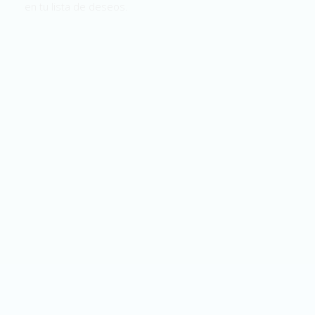
en tu lista de deseos.
¡ENVÍO GRATIS
NACIONAL!
¡Felicidades!
Has sido elegido
envío gratis nacional
Mé
xi
co.