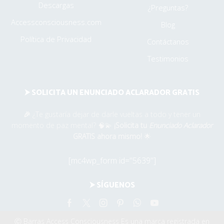
Descargas
¿Preguntas?
Accessconsciousness.com
Blog
Política de Privacidad
Contáctanos
Testimonios
⮞ SOLICITA UN ENUNCIADO ACLARADOR GRATIS
🎉
¿Te gustaría dejar de darle vueltas a todo y tener un
momento de paz mental? 🧠💫
¡Solicita tu
Enunciado Aclarador
GRATIS ahora mismo!
🌟
[mc4wp_form id="5639"]
⮞ SÍGUENOS
Facebook
Twitter
Instagram
Pinterest
Whatsapp
Youtube
Ⓒ Barras Access Consciousness Es una marca registrada en