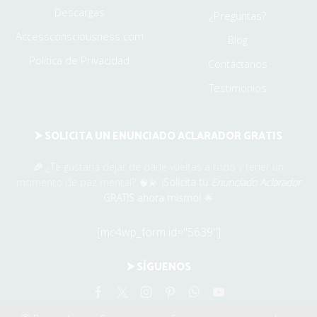
Descargas
¿Preguntas?
Accessconsciousness.com
Blog
Política de Privacidad
Contáctanos
Testimonios
⮞ SOLICITA UN ENUNCIADO ACLARADOR GRATIS
🎉
¿Te gustaría dejar de darle vueltas a todo y tener un
momento de paz mental? 🧠💫
¡Solicita tu
Enunciado Aclarador
GRATIS ahora mismo!
🌟
[mc4wp_form id="5639"]
⮞ SÍGUENOS
Facebook
Twitter
Instagram
Pinterest
Whatsapp
Youtube