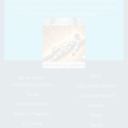
Este tratamiento no solo aporta una apariencia joven,
claridad y alegría.
¡Cambia tu vida ahora! ¿Qué más es
traumas físicos y emocionales acumulados.
fresca y revitalizada, sino que también produce una
Posible?
🌟
profunda sensación de
bienestar.
Cada sesión se adapta a las necesidades del paciente,
previa evaluación completa de su energía. 🌟
⮞ Somos Humanos, desde niños nos crean y creamos
bloqueos, Nosotros te los Quitamos... y NO es petulancia.
⌚
LABORAMOS PARA TÍ DE LUNES A DOMINGO DE
8:30AM A 7:00PM
⮞ MENÚ EXTRA
INICIO
Barras Access
Consciousness México
¿ Qué son las Barras?
Tienda
¿ Qué es el FaceLift?
Lista de Deseos
Sesiones
Dudas y Preguntas
Clases
Mi Cuenta
Tienda