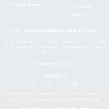
Política de Privacidad
Contáctanos
Testimonios
⮞ SOLICITA UN ENUNCIADO ACLARADOR GRATIS
🎉
¿Te gustaría dejar de darle vueltas a todo y tener un momento
de paz mental? 🧠💫
¡Solicita tu
Enunciado Aclarador
GRATIS
ahora mismo!
🌟
[mc4wp_form id="5639"]
⮞ SÍGUENOS
Facebook
Twitter
Instagram
Pinterest
Whatsapp
Youtube
Ⓒ Barras Access Consciousness Es una marca registrada en
USA . Derechos Reservados 2024 REGISTRO MARCA MR.