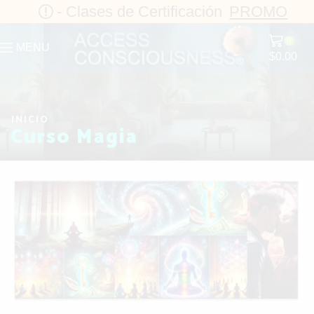
- Clases de Certificación
PROMO
0
MENU
$
0.00
INICIO
Curso Magia