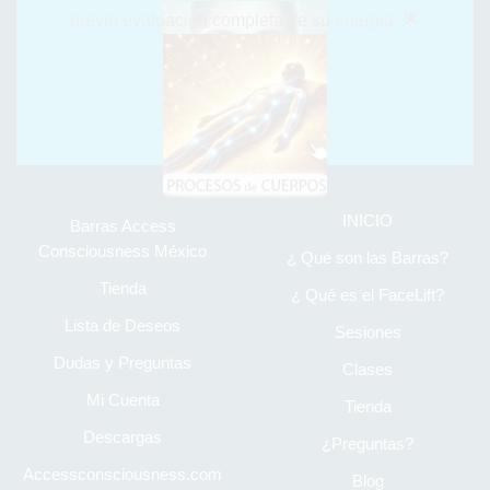
previa evaluación completa de su energía. 🌟
⮞ Somos Humanos, desde niños nos crean y creamos bloqueos,
Nosotros te los Quitamos... y NO es petulancia.
⌚
LABORAMOS PARA TÍ DE LUNES A DOMINGO DE
8:30AM A 7:00PM
⮞ MENÚ EXTRA
INICIO
Barras Access
Consciousness México
¿ Qué son las Barras?
Tienda
¿ Qué es el FaceLift?
Lista de Deseos
Sesiones
Dudas y Preguntas
Clases
Mi Cuenta
Tienda
Descargas
¿Preguntas?
Accessconsciousness.com
Blog