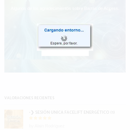
Algunos de los agradecimientos sobre Barras de Access.
Sé uno de ellos...
- VERLOS -
VALORACIONES RECIENTES
-❯ SESIÓN UNICA FACELIFT ENERGÉTICO (1)
by Alain Rodríguez