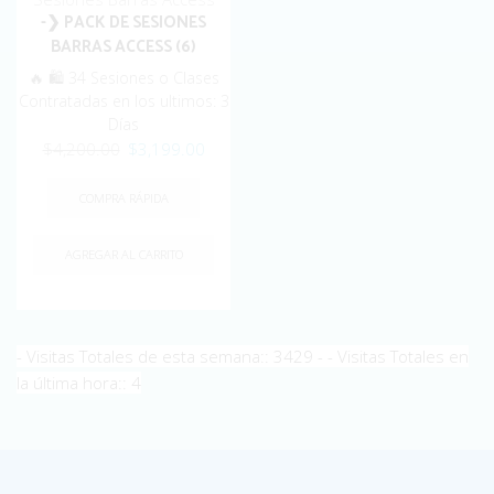
-❯ PACK DE SESIONES
BARRAS ACCESS (6)
🔥 🛍️ 34 Sesiones o Clases
Contratadas en los ultimos: 3
Días
Original
Current
$
4,200.00
$
3,199.00
price
price
was:
is:
COMPRA RÁPIDA
$4,200.00.
$3,199.00.
AGREGAR AL CARRITO
- Visitas Totales de esta semana:: 3429 - - Visitas Totales en
la última hora:: 4