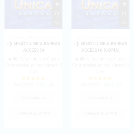
Sesiones Barras Access
Sesiones Barras Access
-❯ SESIÓN UNICA BARRAS
-❯ SESIÓN UNICA BARRAS
ACCESS (1)
ACCESS (1) (COPIA)
🔥 🛍️ 18 Sesiones o Clases
🔥 🛍️ 23 Sesiones o Clases
Contratadas en los ultimos: 3
Contratadas en los ultimos: 3
Días
Días
Original
Current
Original
Curren
$
1,099.00
$
699.00
$
1,099.00
$
699.00
price
price
price
price
was:
is:
was:
is:
COMPRA RÁPIDA
COMPRA RÁPIDA
$1,099.00.
$699.00.
$1,099.00.
$699.
AGREGAR AL CARRITO
AGREGAR AL CARRITO