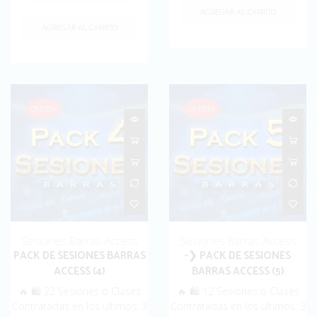
$1,700.00.
$1,299.00.
AGREGAR AL CARRITO
AGREGAR AL CARRITO
OFERTA
OFERTA
Sesiones Barras Access
Sesiones Barras Access
PACK DE SESIONES BARRAS
-❯ PACK DE SESIONES
ACCESS (4)
BARRAS ACCESS (5)
🔥 🛍️ 22 Sesiones o Clases
🔥 🛍️ 12 Sesiones o Clases
Contratadas en los ultimos: 3
Contratadas en los ultimos: 3