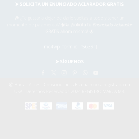
⮞ SOLICITA UN ENUNCIADO ACLARADOR GRATIS
🎉
¿Te gustaría dejar de darle vueltas a todo y tener un
momento de paz mental? 🧠💫
¡Solicita tu
Enunciado Aclarador
GRATIS ahora mismo!
🌟
[mc4wp_form id="5639"]
⮞ SÍGUENOS
Facebook
Twitter
Instagram
Pinterest
Whatsapp
Youtube
Ⓒ Barras Access Consciousness Es una marca registrada en
USA . Derechos Reservados 2024 REGISTRO MARCA MR.