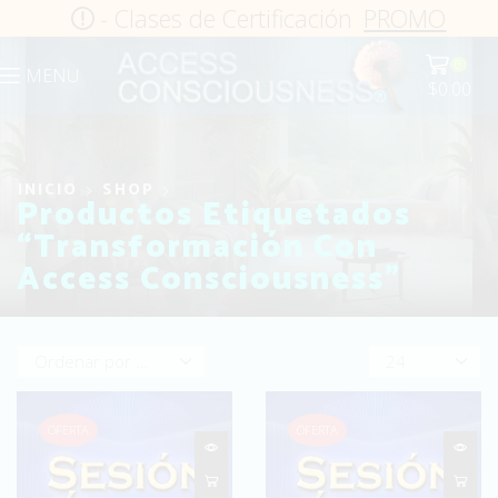
- Clases de Certificación
PROMO
0
MENU
$
0.00
INICIO
SHOP
Productos Etiquetados
“Transformación Con
Access Consciousness”
Products
per
page
OFERTA
OFERTA