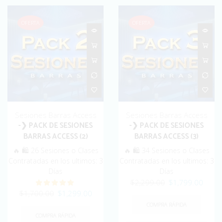
OFERTA
OFERTA
Sesiones Barras Access
Sesiones Barras Access
-❯ PACK DE SESIONES
-❯ PACK DE SESIONES
BARRAS ACCESS (2)
BARRAS ACCESS (3)
🔥 🛍️ 26 Sesiones o Clases
🔥 🛍️ 34 Sesiones o Clases
Contratadas en los ultimos: 3
Contratadas en los ultimos: 3
Días
Días
Original
Curre
$
2,299.00
$
1,799.00
Original
Current
price
price
$
1,700.00
$
1,299.00
price
price
was:
is:
COMPRA RÁPIDA
was:
is:
$2,299.00.
$1,79
COMPRA RÁPIDA