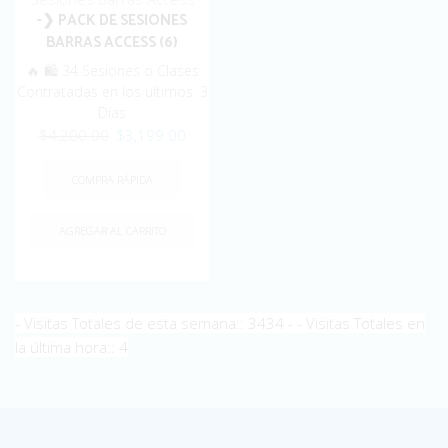
-❯ PACK DE SESIONES
BARRAS ACCESS (6)
🔥 🛍️ 34 Sesiones o Clases
Contratadas en los ultimos: 3
Días
Original
Current
$
4,200.00
$
3,199.00
price
price
was:
is:
COMPRA RÁPIDA
$4,200.00.
$3,199.00.
AGREGAR AL CARRITO
- Visitas Totales de esta semana:: 3434 - - Visitas Totales en
la última hora:: 4