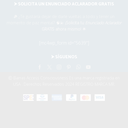
⮞ SOLICITA UN ENUNCIADO ACLARADOR GRATIS
🎉
¿Te gustaría dejar de darle vueltas a todo y tener un
momento de paz mental? 🧠💫
¡Solicita tu
Enunciado Aclarador
GRATIS ahora mismo!
🌟
[mc4wp_form id="5639"]
⮞ SÍGUENOS
Facebook
Twitter
Instagram
Pinterest
Whatsapp
Youtube
Ⓒ Barras Access Consciousness Es una marca registrada en
USA . Derechos Reservados 2024 REGISTRO MARCA MR.