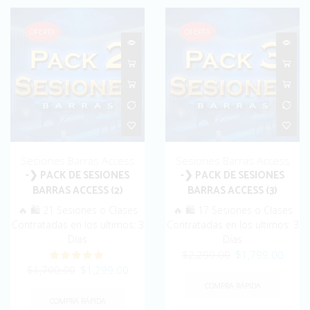
OFERTA
OFERTA
Sesiones Barras Access
Sesiones Barras Access
-❯ PACK DE SESIONES
-❯ PACK DE SESIONES
BARRAS ACCESS (2)
BARRAS ACCESS (3)
🔥 🛍️ 21 Sesiones o Clases
🔥 🛍️ 17 Sesiones o Clases
Contratadas en los ultimos: 3
Contratadas en los ultimos: 3
Días
Días
Original
Curre
$
2,299.00
$
1,799.00
Original
Current
price
price
$
1,700.00
$
1,299.00
price
price
was:
is:
COMPRA RÁPIDA
was:
is:
$2,299.00.
$1,79
COMPRA RÁPIDA