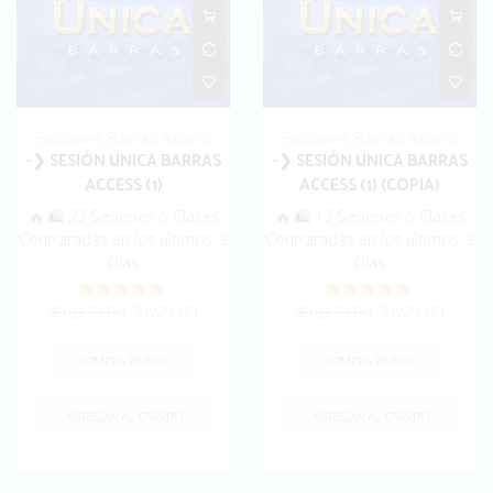
Sesiones Barras Access
Sesiones Barras Access
-❯ SESIÓN UNICA BARRAS
-❯ SESIÓN UNICA BARRAS
ACCESS (1)
ACCESS (1) (COPIA)
🔥 🛍️ 22 Sesiones o Clases
🔥 🛍️ 12 Sesiones o Clases
Contratadas en los ultimos: 3
Contratadas en los ultimos: 3
Días
Días
Original
Current
Original
Curren
$
1,099.00
$
699.00
$
1,099.00
$
699.00
price
price
price
price
was:
is:
was:
is:
COMPRA RÁPIDA
COMPRA RÁPIDA
$1,099.00.
$699.00.
$1,099.00.
$699.
AGREGAR AL CARRITO
AGREGAR AL CARRITO