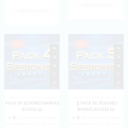
$1,700.00.
$1,299.00.
AGREGAR AL CARRITO
AGREGAR AL CARRITO
OFERTA
OFERTA
Sesiones Barras Access
Sesiones Barras Access
PACK DE SESIONES BARRAS
-❯ PACK DE SESIONES
ACCESS (4)
BARRAS ACCESS (5)
🔥 🛍️ 22 Sesiones o Clases
🔥 🛍️ 24 Sesiones o Clases
Contratadas en los ultimos: 3
Contratadas en los ultimos: 3