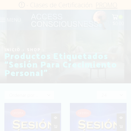
- Clases de Certificación
PROMO
0
MENU
$
0.00
INICIO
SHOP
Productos Etiquetados
“Sesión Para Crecimiento
Personal”
Products
per
page
OFERTA
OFERTA