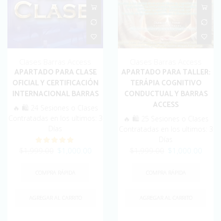
Clases Barras Access
Clases Barras Access
APARTADO PARA CLASE
APARTADO PARA TALLER:
OFICIAL Y CERTIFICACIÓN
TERÁPIA COGNITIVO
INTERNACIONAL BARRAS
CONDUCTUAL Y BARRAS
ACCESS
🔥 🛍️ 24 Sesiones o Clases
Contratadas en los ultimos: 3
🔥 🛍️ 25 Sesiones o Clases
Días
Contratadas en los ultimos: 3
Días
Original
Current
Original
Curre
$
1,999.00
$
1,000.00
$
1,999.00
$
1,000.00
price
price
price
price
was:
is:
was:
is:
COMPRA RÁPIDA
COMPRA RÁPIDA
$1,999.00.
$1,000.00.
$1,999.00.
$1,00
AGREGAR AL CARRITO
AGREGAR AL CARRITO