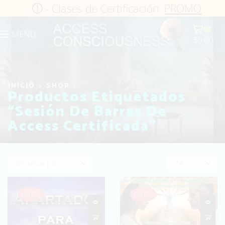
- Clases de Certificación
PROMO
0
MENU
$
0.00
INICIO
SHOP
Productos Etiquetados
“Sesión De Barras De
Access Certificada”
Products
per
page
OFERTA
OFERTA