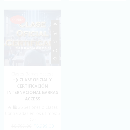
OFERTA
Clases Barras Access
-❯ CLASE OFICIAL Y
CERTIFICACIÓN
INTERNACIONAL BARRAS
ACCESS
🔥 🛍️ 26 Sesiones o Clases
Contratadas en los ultimos: 3
Días
Original
Current
$
8,799.00
$
6,999.00