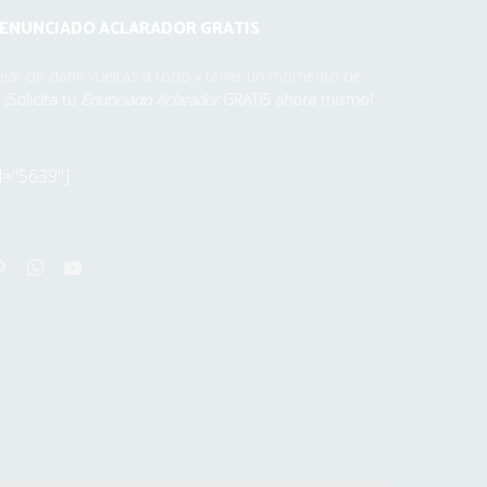
N ENUNCIADO ACLARADOR GRATIS
ejar de darle vueltas a todo y tener un momento de
¡Solicita tu
Enunciado Aclarador
GRATIS ahora mismo!
="5639"]
agram
Pinterest
Whatsapp
Youtube