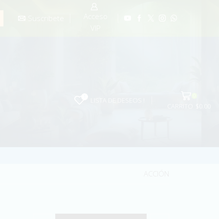
Acceso
- Sesiones de Barras
PROMO
Suscribete
VIP
0
1
LISTA DE DESEOS !
CARRITO
$
0.00
ACCIÓN