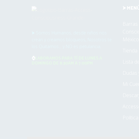
⮞ MEN
Barras
Consci
⮞ Somos Humanos, desde niños nos
México
crean y creamos bloqueos, Nosotros te
los Quitamos... y NO es petulancia.
Tienda
⌚
LABORAMOS PARA TÍ DE LUNES A
Lista 
DOMINGO DE
8:30AM A 7:00PM
Dudas 
Mi Cue
Descar
Access
Polític