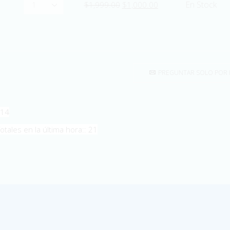
Apartado
Original
Current
En Stock
$
1,999.00
$
1,000.00
para
price
price
Clase
was:
is:
Oficial
$1,999.00.
$1,000.00.
y
Certificación
PREGUNTAR SOLO POR
Internacional
Barras
quantity
014
Totales en la última hora:: 21