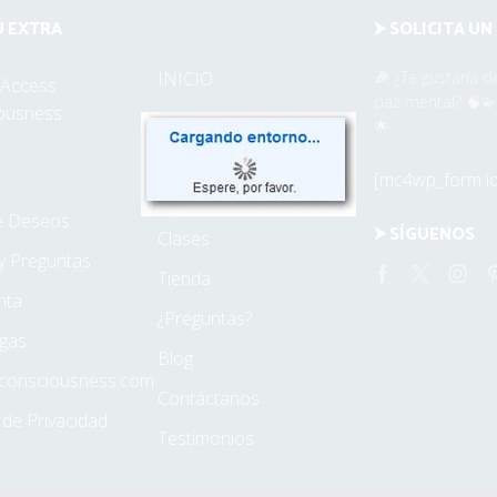
Ú EXTRA
⮞ SOLICITA U
INICIO
🎉
¿Te gustaría d
 Access
paz mental? 🧠💫
ousness
¿ Qué son las Barras?
🌟
¿ Qué es el FaceLift?
[mc4wp_form id
Sesiones
de Deseos
⮞ SÍGUENOS
Clases
y Preguntas
Tienda
Facebook
Twitter
Inst
nta
¿Preguntas?
gas
Blog
consciousness.com
Contáctanos
a de Privacidad
Testimonios