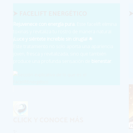
⮞ FACELIFT ENERGÉTICO
⮞
Rejuvenece con energía pura.
Este facelift elimina
toxinas y revitaliza tu rostro de manera natural.
¡Luce y siéntete increíble sin cirugía!
🌟
Este tratamiento no solo aporta una apariencia
joven, fresca y revitalizada, sino que también
produce una profunda sensación de
bienestar.
CLICK Y CONOCE MÁS
✨