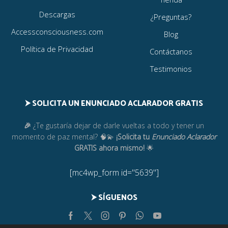
Descargas
¿Preguntas?
Accessconsciousness.com
Blog
Política de Privacidad
Contáctanos
Testimonios
⮞ SOLICITA UN ENUNCIADO ACLARADOR GRATIS
🎉
¿Te gustaría dejar de darle vueltas a todo y tener un
momento de paz mental? 🧠💫
¡Solicita tu
Enunciado Aclarador
GRATIS ahora mismo!
🌟
[mc4wp_form id="5639"]
⮞ SÍGUENOS
Facebook
Twitter
Instagram
Pinterest
Whatsapp
Youtube