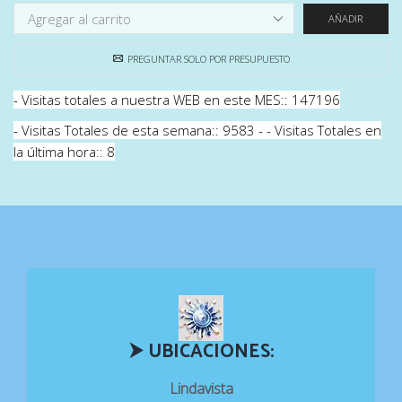
AÑADIR
PREGUNTAR SOLO POR PRESUPUESTO
- Visitas totales a nuestra WEB en este MES:: 147196
- Visitas Totales de esta semana:: 9583 - - Visitas Totales en
la última hora:: 8
⮞ UBICACIONES:
Lindavista
CLICK Y CONÓCELAS