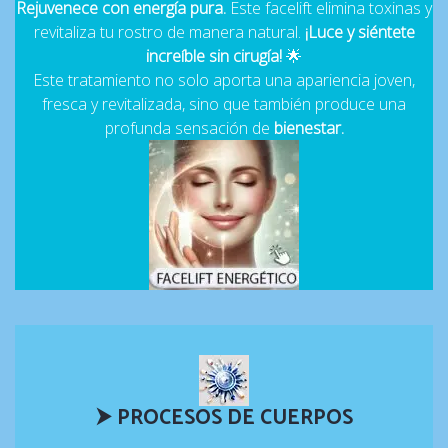
CLICK Y CONOCE MÁS
Rejuvenece con energía pura.
Este facelift elimina toxinas y
revitaliza tu rostro de manera natural.
¡Luce y siéntete
increíble sin cirugía!
🌟
✨
Este tratamiento no solo aporta una apariencia joven,
fresca y revitalizada, sino que también produce una
profunda sensación de
bienestar.
⮞ PROCESOS DE CUERPOS