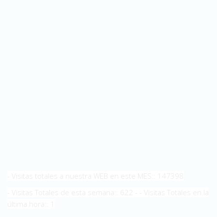
Access. Cada día que pasa es una oportunidad
perdida.
¡No dejes pasar esta oportunidad única de
cambiar el rumbo de tu vida
y ayudar a otros a hacer lo
mismo!
- Visitas totales a nuestra WEB en este MES:: 147398
- Visitas Totales de esta semana:: 622 - - Visitas Totales en la
última hora:: 1