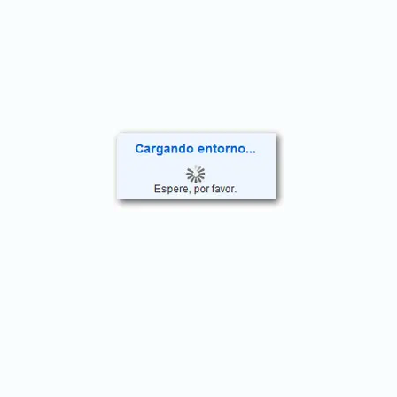
mental, las Barras trabajan de forma directa sobre
bloqueos energéticos, liberándolos rápidamente.
¿Puedo combinar las Barras de Access con otras
terapias?
Sí, las Barras complementan otras prácticas de
bienestar y pueden potenciar sus beneficios.
¿Cuál es el costo de una sesión de Barras de Access?
El precio puede variar según el facilitador y la
ubicación. Consulta nuestra página para obtener
precios actualizados.
¿Puedo regalar una sesión de Barras de Access?
¡Claro! Es un regalo excelente para amigos y familiares
que buscan relajarse y experimentar bienestar.
¿Puedo traer a un amigo a la clase de certificación?
Sí, es posible traer a un amigo o familiar, lo cual puede
hacer que la experiencia sea más enriquecedora.