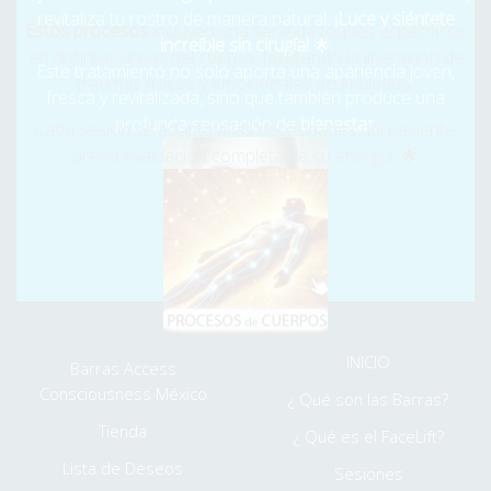
Coyoacán
revitaliza tu rostro de manera natural.
¡Luce y siéntete
¡Libérate de bloqueos!
Las Barras activarán tu nueva
Estos procesos
incluyen una serie de toques específicos
✨
increíble sin cirugía!
🌟
VIDA, aliviando tu pasado y permitiéndote fluir con
en distintas áreas del cuerpo, facilitando la liberación de
Este tratamiento no solo aporta una apariencia joven,
claridad y alegría.
¡Cambia tu vida ahora! ¿Qué más es
traumas físicos y emocionales acumulados.
fresca y revitalizada, sino que también produce una
Posible?
🌟
profunda sensación de
bienestar.
Cada sesión se adapta a las necesidades del paciente,
previa evaluación completa de su energía. 🌟
⮞ Somos Humanos, desde niños nos crean y creamos
bloqueos, Nosotros te los Quitamos... y NO es petulancia.
⌚
LABORAMOS PARA TÍ DE LUNES A DOMINGO DE
8:30AM A 7:00PM
⮞ MENÚ EXTRA
INICIO
Barras Access
Consciousness México
¿ Qué son las Barras?
Tienda
¿ Qué es el FaceLift?
Lista de Deseos
Sesiones